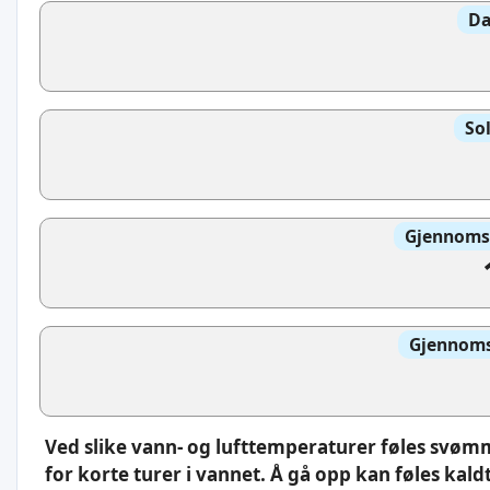
Da
So
Gjennomsn
Gjennomsn
Ved slike vann- og lufttemperaturer føles svøm
for korte turer i vannet. Å gå opp kan føles kaldt