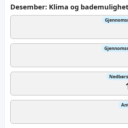
Desember: Klima og bademulighe
Gjennomsn
Gjennomsn
Nedbørs
An