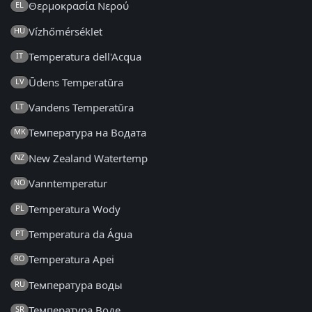
Θερμοκρασία Νερού
EL
Vízhőmérséklet
HU
Temperatura dell'Acqua
IT
Ūdens Temperatūra
LV
Vandens Temperatūra
LT
Температура на Водата
MK
New Zealand Watertemp
NZ
Vanntemperatur
NO
Temperatura Wody
PL
Temperatura da Água
PT
Temperatura Apei
RO
Температура воды
RU
Температура Воде
SR