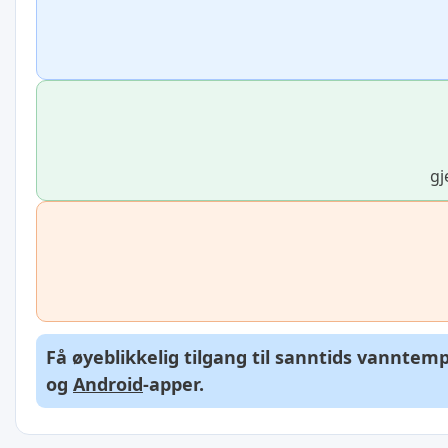
gj
Få øyeblikkelig tilgang til sanntids vanntem
og
Android
-apper.