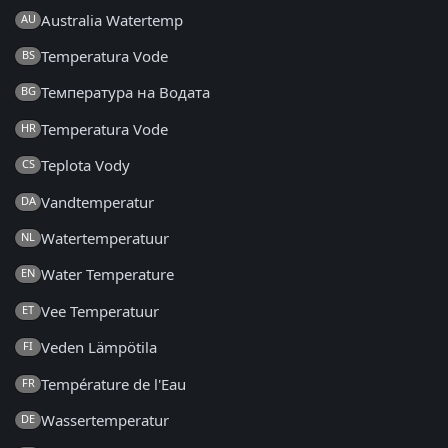
Australia Watertemp
AU
Temperatura Vode
BS
Температура на Водата
BG
Temperatura Vode
HR
Teplota Vody
CS
Vandtemperatur
DA
Watertemperatuur
NL
Water Temperature
EN
Vee Temperatuur
ET
Veden Lämpötila
FI
Température de l'Eau
FR
Wassertemperatur
DE