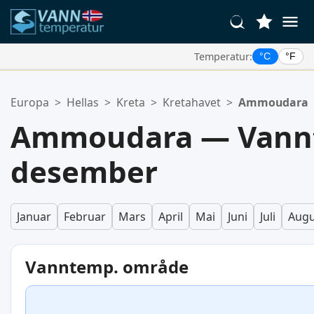
Temperatur:
°C
°F
Dine Favorittsteder:
Europa
>
Hellas
>
Kreta
>
Kretahavet
>
Ammoudara
Din favorittliste er tom.
Ammoudara — Vannt
desember
Januar
Februar
Mars
April
Mai
Juni
Juli
Augu
Vanntemp. område