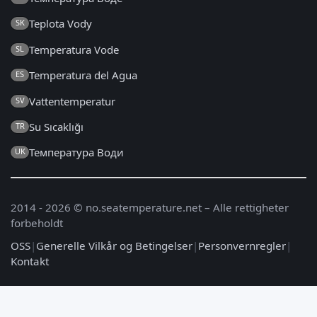
Teplota Vody
SK
Temperatura Vode
SL
Temperatura del Agua
ES
Vattentemperatur
SV
Su Sıcaklığı
TR
Температура Води
UK
2014 - 2026 © no.seatemperature.net – Alle rettigheter
forbeholdt
OSS
|
Generelle Vilkår og Betingelser
|
Personvernregler
|
Kontakt