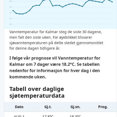
18°
17°
16°
15°
14°
Vanntemperatur for Kalmar steg de siste 30 dagene,
men falt den siste uken. For øyeblikket tilsvarer
sjøvanntemperaturen på dette stedet gjennomsnittet
for denne dagen tidligere år.
I følge vår prognose vil Vanntemperatur for
Kalmar om 7 dager være 18.2°C. Se tabellen
nedenfor for informasjon for hver dag i den
kommende uken.
Tabell over daglige
sjøtemperaturdata
Dato
Gj.t.
Gj.sn.
Prog.
AUG 1
17.8°C
18.3°C