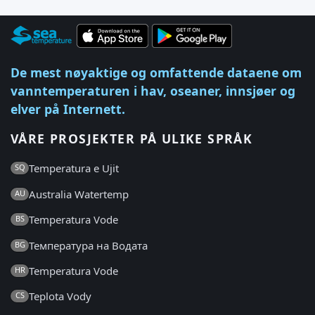
De mest nøyaktige og omfattende dataene om
vanntemperaturen i hav, oseaner, innsjøer og
elver på Internett.
VÅRE PROSJEKTER PÅ ULIKE SPRÅK
Temperatura e Ujit
SQ
Australia Watertemp
AU
Temperatura Vode
BS
Температура на Водата
BG
Temperatura Vode
HR
Teplota Vody
CS