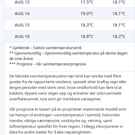
AUG 13
17.5°C
18.1°C
AUG 14
19.0°C
18.1°C
AUG 15
18.3°C
18.1°C
AUG 16
18.8°C
18.2°C
* Gjeldende – Faktisk vanntemperaturverdi
** Gjennomsnittlig – Gjennomsnittlig vanntemperatur på denne dagen
de siste årene
*** Prognose – Vår vanntemperaturprognose
De faktiske vanntemperaturene nær land kan avvike med flere
grader fra de rapporterte verdiene, spesielt etter kraftig regn eller
lengre perioder med sterk vind. Visse vindforhold kan føre til at
kaldere, dypere vann stiger opp og erstatter det solorvarmede
overflatevannet, noe som gir merkbare variasjoner.
Vår prognose er basert på en proprietær matematisk modell som
tar hensyn til endringer i vanntemperatur i sanntid, historiske
trender, viktige værmønstre, vindstyrke og -retning, samt
lufttemperatur spesifikt for hver region. I tillegg inkorporerer vi
data fra andre steder for å øke nøyaktigheten.