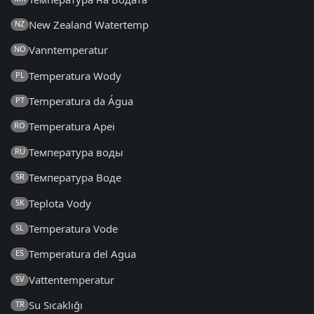
New Zealand Watertemp
NZ
Vanntemperatur
NO
Temperatura Wody
PL
Temperatura da Água
PT
Temperatura Apei
RO
Температура воды
RU
Температура Воде
SR
Teplota Vody
SK
Temperatura Vode
SL
Temperatura del Agua
ES
Vattentemperatur
SV
Su Sıcaklığı
TR