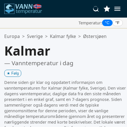
Temperatur:
°C
°F
Dine Favorittsteder:
Europa
>
Sverige
>
Kalmar fylke
>
Østersjøen
Din favorittliste er tom.
Kalmar
— Vanntemperatur i dag
★
Følg
Denne siden gir klar og oppdatert informasjon om
vanntemperaturen for Kalmar (Kalmar fylke, Sverige). Den viser
dagens vanntemperatur, daglige data fra den siste måneden
presentert i en enkel graf, samt en 7-dagers prognose. Siden
sammenligner også dagens verdi med de typiske
gjennomsnittene for denne perioden, viser de vanlige
månedlige temperaturområdene gjennom året og presenterer
nærliggende strender med korte beskrivelser. Det lokale været