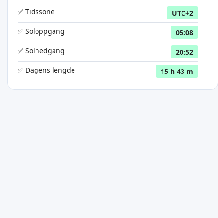
✅ Tidssone
UTC+2
✅ Soloppgang
05:08
✅ Solnedgang
20:52
✅ Dagens lengde
15 h 43 m