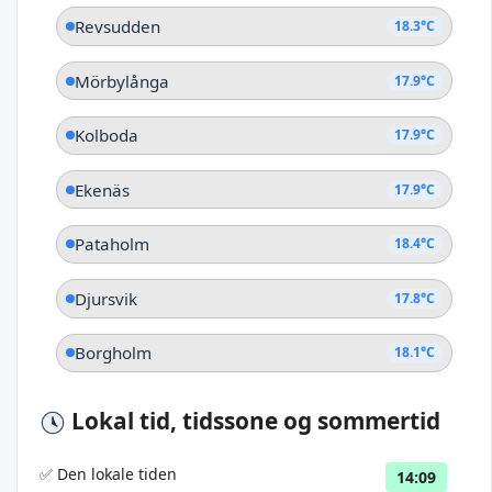
Revsudden
18.3°C
Mörbylånga
17.9°C
Kolboda
17.9°C
Ekenäs
17.9°C
Pataholm
18.4°C
Djursvik
17.8°C
Borgholm
18.1°C
Lokal tid, tidssone og sommertid
✅ Den lokale tiden
14:09