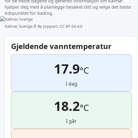
for de neste dagene og generell informasjon om Kalmar
hjelper deg med å planlegge besøket ditt og velge det beste
tidspunktet for bading.
Kalmar, Sverige ©
By Jopparn, CC BY-SA 4.0
Gjeldende vanntemperatur
17.9
°C
I dag
18.2
°C
I går