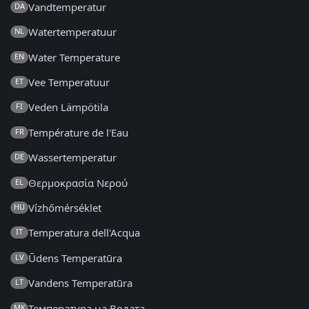
Vandtemperatur
DA
Watertemperatuur
NL
Water Temperature
EN
Vee Temperatuur
ET
Veden Lämpötila
FI
Température de l'Eau
FR
Wassertemperatur
DE
Θερμοκρασία Νερού
EL
Vízhőmérséklet
HU
Temperatura dell'Acqua
IT
Ūdens Temperatūra
LV
Vandens Temperatūra
LT
Температура на Водата
MK