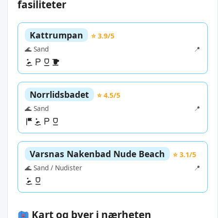
fasiliteter
Kattrumpan
⭐ 3.9/5
🌊 Sand
📍
Norrlidsbadet
⭐ 4.5/5
🌊 Sand
📍
Varsnas Nakenbad Nude Beach
⭐ 3.1/5
🌊 Sand / Nudister
📍
Kart og byer i nærheten