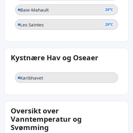
Baie-Mahault
29°C
Les Saintes
29°C
Kystnære Hav og Oseaer
Karibhavet
Oversikt over
Vanntemperatur og
Svømming