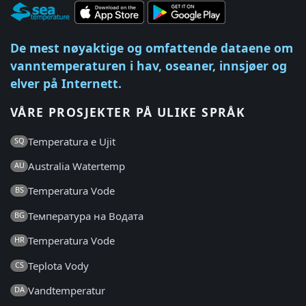
De mest nøyaktige og omfattende dataene om
vanntemperaturen i hav, oseaner, innsjøer og
elver på Internett.
VÅRE PROSJEKTER PÅ ULIKE SPRÅK
Temperatura e Ujit
SQ
Australia Watertemp
AU
Temperatura Vode
BS
Температура на Водата
BG
Temperatura Vode
HR
Teplota Vody
CS
Vandtemperatur
DA