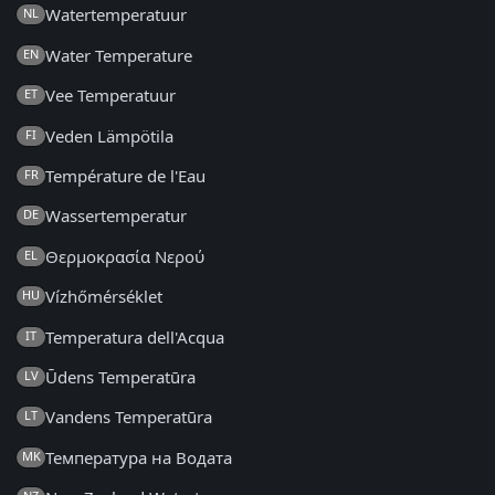
Watertemperatuur
NL
Water Temperature
EN
Vee Temperatuur
ET
Veden Lämpötila
FI
Température de l'Eau
FR
Wassertemperatur
DE
Θερμοκρασία Νερού
EL
Vízhőmérséklet
HU
Temperatura dell'Acqua
IT
Ūdens Temperatūra
LV
Vandens Temperatūra
LT
Температура на Водата
MK