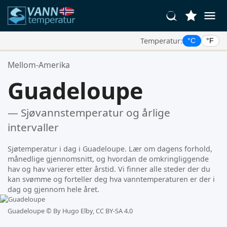
Temperatur:
°C
°F
Dine Favorittsteder:
Mellom-Amerika
Din favorittliste er tom.
Guadeloupe
— Sjøvannstemperatur og årlige
intervaller
Sjøtemperatur i dag i Guadeloupe. Lær om dagens forhold,
månedlige gjennomsnitt, og hvordan de omkringliggende
hav og hav varierer etter årstid. Vi finner alle steder der du
kan svømme og forteller deg hva vanntemperaturen er der i
dag og gjennom hele året.
Guadeloupe ©
By Hugo Elby, CC BY-SA 4.0