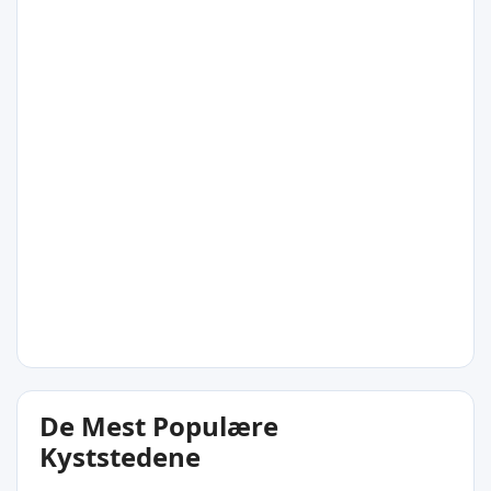
Nordby
Region Syddanmark
20°C
Vindeby
Region Syddanmark
20°C
De Mest Populære
Langeland
Kyststedene