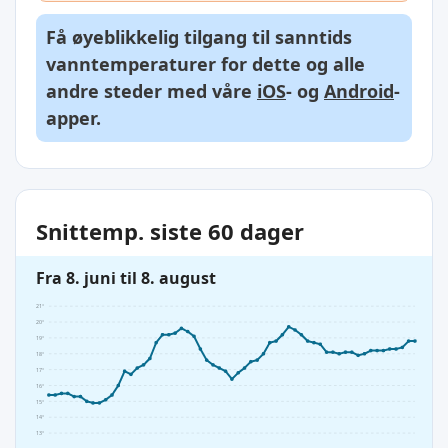
Få øyeblikkelig tilgang til sanntids
vanntemperaturer for dette og alle
andre steder med våre
iOS
- og
Android
-
apper.
Snittemp. siste 60 dager
Fra 8. juni til 8. august
21°
20°
19°
18°
17°
16°
15°
14°
13°