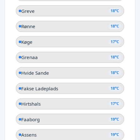
Greve
18°C
Rønne
18°C
Køge
17°C
Grenaa
18°C
Hvide Sande
18°C
Fakse Ladeplads
18°C
Hirtshals
17°C
Faaborg
19°C
Assens
19°C