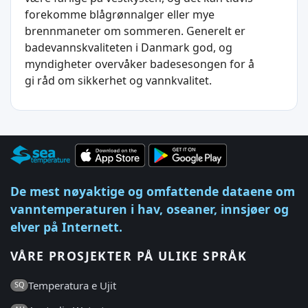
forekomme blågrønnalger eller mye
brennmaneter om sommeren. Generelt er
badevannskvaliteten i Danmark god, og
myndigheter overvåker badesesongen for å
gi råd om sikkerhet og vannkvalitet.
De mest nøyaktige og omfattende dataene om
vanntemperaturen i hav, oseaner, innsjøer og
elver på Internett.
VÅRE PROSJEKTER PÅ ULIKE SPRÅK
Temperatura e Ujit
SQ