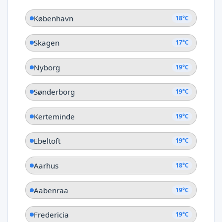
Region Syddanmark
København
18°C
Skagen
17°C
Nyborg
19°C
Sønderborg
19°C
Kerteminde
19°C
Ebeltoft
19°C
Aarhus
18°C
Aabenraa
19°C
Fredericia
19°C