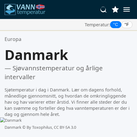
Temperatur:
°C
°F
Dine Favorittsteder:
Europa
Din favorittliste er tom.
Danmark
— Sjøvannstemperatur og årlige
intervaller
Sjøtemperatur i dag i Danmark. Lær om dagens forhold,
månedlige gjennomsnitt, og hvordan de omkringliggende
hav og hav varierer etter årstid. Vi finner alle steder der du
kan svømme og forteller deg hva vanntemperaturen er der i
dag og gjennom hele året.
Danmark ©
By Toxophilus, CC BY-SA 3.0