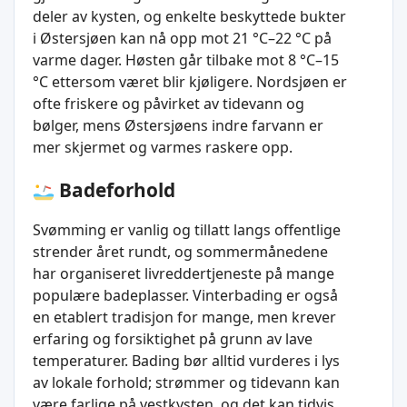
deler av kysten, og enkelte beskyttede bukter
i Østersjøen kan nå opp mot 21 °C–22 °C på
varme dager. Høsten går tilbake mot 8 °C–15
°C ettersom været blir kjøligere. Nordsjøen er
ofte friskere og påvirket av tidevann og
bølger, mens Østersjøens indre farvann er
mer skjermet og varmes raskere opp.
Badeforhold
Svømming er vanlig og tillatt langs offentlige
strender året rundt, og sommermånedene
har organiseret livreddertjeneste på mange
populære badeplasser. Vinterbading er også
en etablert tradisjon for mange, men krever
erfaring og forsiktighet på grunn av lave
temperaturer. Bading bør alltid vurderes i lys
av lokale forhold; strømmer og tidevann kan
være farlige på vestkysten, og det kan tidvis