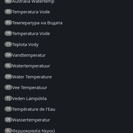
Australia Watertemp
AU
Temperatura Vode
BS
Температура на Водата
BG
Temperatura Vode
HR
Teplota Vody
CS
Vandtemperatur
DA
Watertemperatuur
NL
Water Temperature
EN
Vee Temperatuur
ET
Veden Lämpötila
FI
Température de l'Eau
FR
Wassertemperatur
DE
Θερμοκρασία Νερού
EL